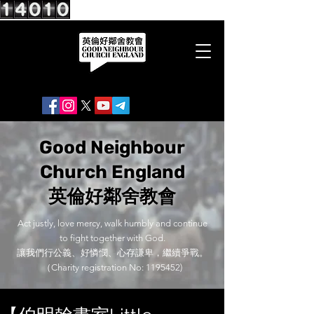
Good Neighbour
Church England
英倫好鄰舍教會
Act justly, love mercy, walk humbly and continue
to fight together with God.
讓我們行公義、好憐憫、心存謙卑，繼續爭戰。
（Charity registration No:
1195452)