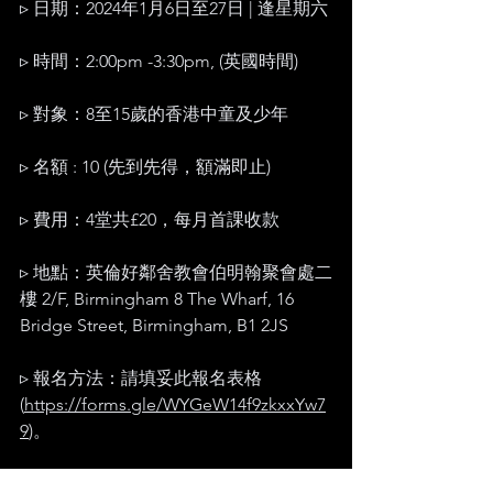
▹ 日期：2024年1月6日至27日 | 逢星期六
▹ 時間：2:00pm -3:30pm, (英國時間)
▹ 對象：8至15歲的香港中童及少年
▹ 名額 : 10 (先到先得，額滿即止)
▹ 費用：4堂共£20，每月首課收款
▹ 地點：英倫好鄰舍教會伯明翰聚會處二
樓 2/F, Birmingham 8 The Wharf, 16 
Bridge Street, Birmingham, B1 2JS
▹ 報名方法：請填妥此報名表格 
(
https://forms.gle/WYGeW14f9zkxxYw7
9
)。
▹查詢：Rainbow 地區外展主任（西密德