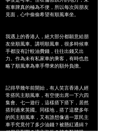
有車牌真的極為不便，所以每次與朋友
見面，心中偷偷希望有順風車坐。
我遇上的香港人，絕大部分都願意給朋
友坐順風車。講明順風車，很多時候車
手都沒有計較油費錢，往往出錢又出
力。作為未有私家車的乘客，有時也忽
略了順風車為車手帶來的額外負擔。
記得早幾年前開始，有人笑言香港人經
常搭民主順風車，有空便出席一下六四
集會、七一遊行，這樣搭下搭下，居然
搭到過來英國。同樣地，搭了這麼多年
的民主順風車，又有誰想像過一眾民主
車手究竟付了多少油錢？被懸紅通緝？
48個月刑期？流亡海外？被自殺被跳