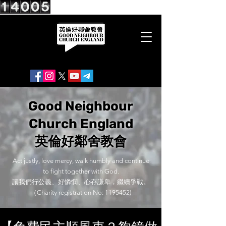
Good Neighbour
Church England
英倫好鄰舍教會
Act justly, love mercy, walk humbly and continue
to fight together with God.
讓我們行公義、好憐憫、心存謙卑，繼續爭戰。
（Charity registration No:
1195452)