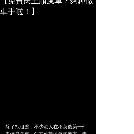
【免費民主順風車？夠鐘做
車手啦！】
除了找租盤，不少港人在移英後第一件
事便是考車。住在倫敦以外的地方，未