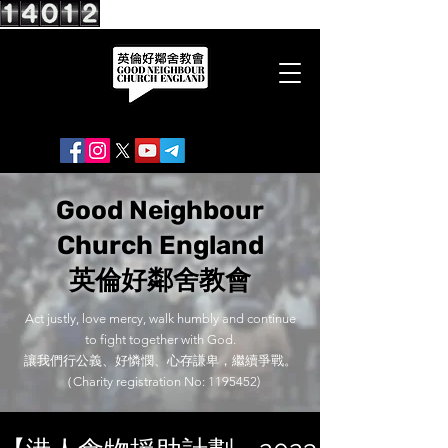
Good Neighbour
Church England
英倫好鄰舍教會
Act justly, love mercy, walk humbly and continue
to fight together with God.
讓我們行公義、好憐憫、心存謙卑，繼續爭戰。
（Charity registration No:
1195452)