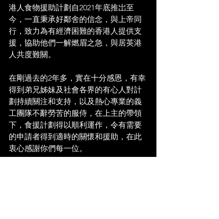
港人食物援助計劃自2021年底推岀至
今，一直秉承好鄰舍的信念，與上帝同
行，致力為有經濟困難的香港人提供支
援，協助他們一解燃眉之急，與居英港
人共度難關。
在剛過去的2年多，實在十分感恩，有幸
得到弟兄姊妹及社會各界的有心人對計
劃持續關注和支持，以及熱心專業的義
工團隊不辭勞苦的服侍，在上主的帶領
下，食援計劃得以順利運作，令有需要
的申請者得到適時的關懷和援助，在此
衷心感謝你們每一位。
在2024年第三季，我們支援23個個案，
服務次數達40次，支援總額為£4145。回
顧整個計劃，我們共收到£75,085的捐
助，總支援84個個案，超市禮品卡發放
次數達702次，連同教會£643的資助，計