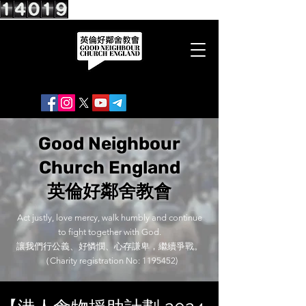
Good Neighbour
Church England
英倫好鄰舍教會
Act justly, love mercy, walk humbly and continue
to fight together with God.
讓我們行公義、好憐憫、心存謙卑，繼續爭戰。
（Charity registration No:
1195452)