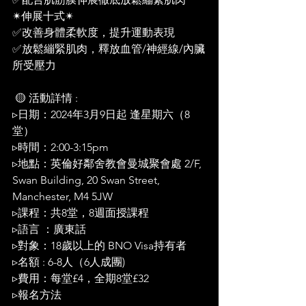
✴伸展十式✴
✅改善身體柔軟度，提升運動表現
✅放鬆繃緊肌肉，釋放血管/神經線/內臟
所受壓力
 🟡 活動詳情 :  
▹日期：2024年3月9日起 逢星期六（8
堂）
▹時間：2:00-3:15pm 
▹地點：英倫好鄰舍教會曼城聚會處 2/F, 
Swan Building, 20 Swan Street, 
Manchester, M4 5JW
▹課程：共8堂，8週面授課程 
▹語言 ：廣東話
▹對象：18歲以上的 BNO Visa持有者 
▹名額 : 6-8人（6人成團)
▹費用：每堂£4，全期8堂£32
▹報名方法 