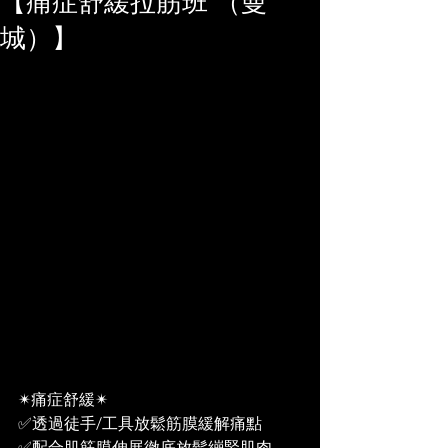
【痛症舒緩拉筋班 （曼
城）】
✴痛症舒緩✴
✅透過徒手/工具放鬆筋膜緩解痛點
✅配合肌筋膜伸展徹底放鬆繃緊肌肉