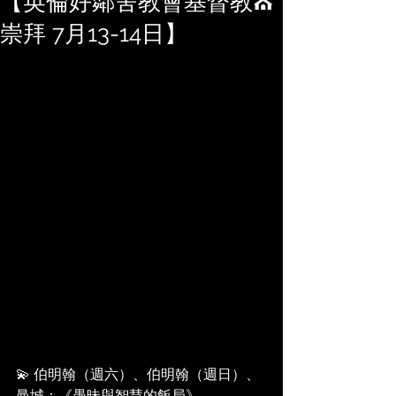
【英倫好鄰舍教會基督教⛪
崇拜 7月13-14日】
💫 伯明翰（週六）、伯明翰（週日）、
曼城：《愚昧與智慧的飯局》