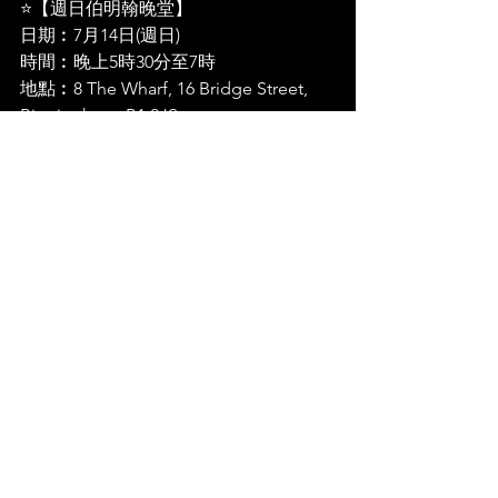
⭐【週日伯明翰晚堂】 
日期︰7月14日(週日)
時間︰晚上5時30分至7時
地點︰8 The Wharf, 16 Bridge Street, 
Birmingham, B1 2JS
a.設【待業/經濟需要來往教會交通津
貼】 
b.聚會完結可留下分享、代禱、廉價輕
食 
留言