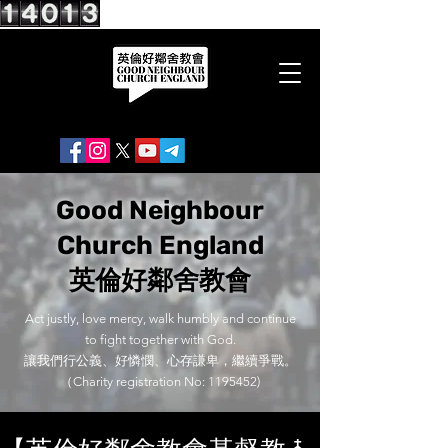
Good Neighbour
Church England
英倫好鄰舍教會
Act justly, love mercy, walk humbly and continue
to fight together with God.
讓我們行公義、好憐憫、心存謙卑，繼續爭戰。
（Charity registration No:
1195452)