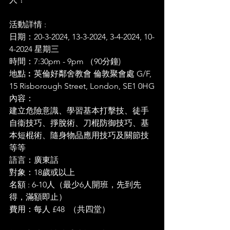
活動詳情 :
日期：20-3-2024, 13-3-2024, 3-4-2024, 10-
4-2024 星期三 
時間：7:30pm - 9pm （90分鐘)
地點︰英倫好鄰舍教會 倫敦聚會處 G/F, 
15 Risborough Street, London, SE1 0HG
內容：
建立危險意識、學習基本打擊技、徒手
自衞技巧、掙脫術、刀棍防御技巧、基
本短棍術、隨身物品應用技巧及關節技
等等
語言：廣東話 
對象：18歲或以上 
名額 : 6-10人（最少6人開班，先到先
得，滿額即止）
費用：每人 £48  （共四堂）