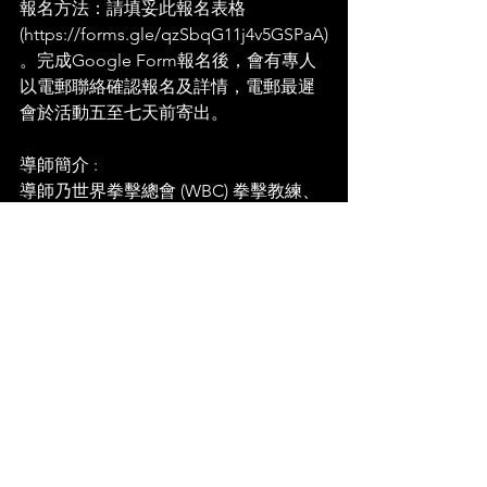
報名方法：請填妥此報名表格
(
https://forms.gle/qzSbqG11j4v5GSPaA)
。完成Google
 Form報名後，會有專人
以電郵聯絡確認報名及詳情，電郵最遲
會於活動五至七天前寄出。
導師簡介 :
導師乃世界拳擊總會 (WBC) 拳擊教練、
自衞術導師。具多年集武經驗，涉獵跆
拳道、空手道、泰拳、西洋拳及菲律賓
武術（FMA、Dirty Boxing)。
查詢 : Lee - 
gnce.gospel@gmail.com
--------------------------------------------------------
主辦：英倫好鄰舍教會（慈善註冊號
碼：1195452) 