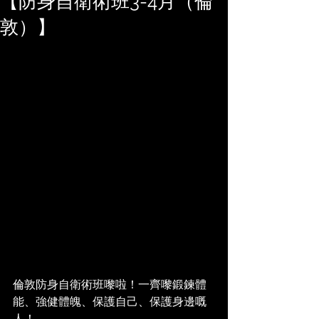
【防身自衛術班3-4月（倫
敦）】
倫敦防身自衛術班嚟啦！一齊嚟鍛鍊體
能、強健體魄、保護自己、保護身邊嘅
人！