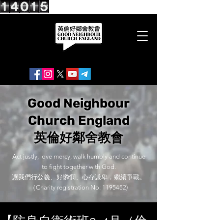
Good Neighbour
Church England
英倫好鄰舍教會
Act justly, love mercy, walk humbly and continue
to fight together with God.
讓我們行公義、好憐憫、心存謙卑，繼續爭戰。
（Charity registration No:
1195452)