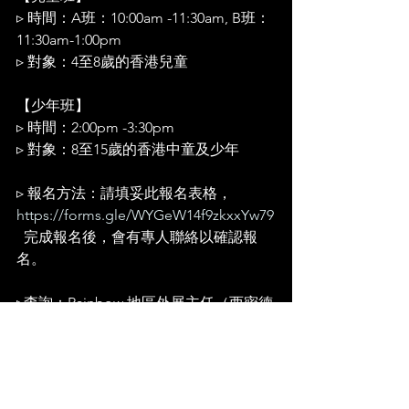
▹ 時間：A班：10:00am -11:30am, B班：
11:30am-1:00pm
▹ 對象：4至8歲的香港兒童
【少年班】
▹ 時間：2:00pm -3:30pm
▹ 對象：8至15歲的香港中童及少年 
▹ 報名方法：請填妥此報名表格，
https://forms.gle/WYGeW14f9zkxxYw79
  完成報名後，會有專人聯絡以確認報
名。
▹查詢：Rainbow 地區外展主任（西密德
蘭）| 
gnce.national.westmidlands@gmail.co
m
 / +44 7909781193