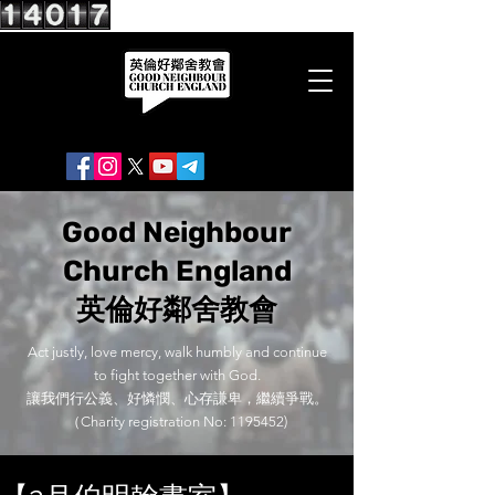
Good Neighbour
Church England
英倫好鄰舍教會
Act justly, love mercy, walk humbly and continue
to fight together with God.
讓我們行公義、好憐憫、心存謙卑，繼續爭戰。
（Charity registration No:
1195452)