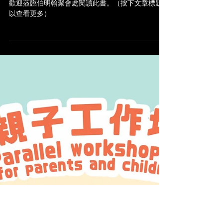
【休閑閱讀咖啡閣二月推薦書
籍】
歡迎蒞臨伯明翰聚會處閱讀此書。（按下文章標題
以查看更多）