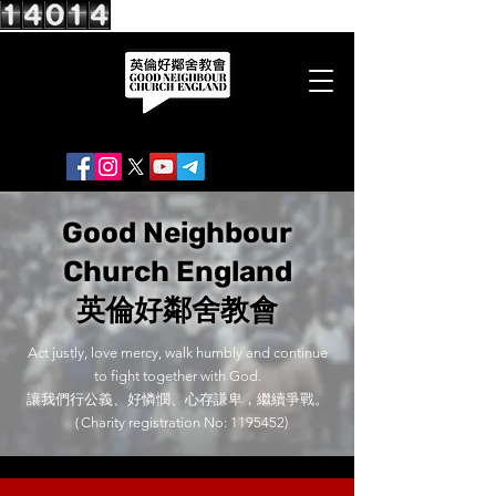
Good Neighbour
Church England
英倫好鄰舍教會
Act justly, love mercy, walk humbly and continue
to fight together with God.
讓我們行公義、好憐憫、心存謙卑，繼續爭戰。
（Charity registration No:
1195452)