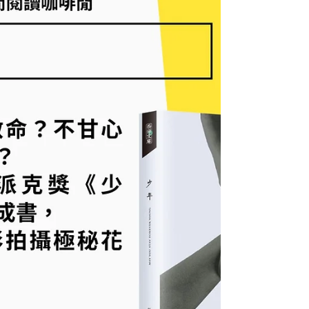
由資深經驗導師帶領，為有興趣練習太極十八式的
在英港人提供指導，內容是根據太極拳的招式編製
而成的功法，其動作緩慢均勻，注重意氣相隨，身
心息三調合一，從練習中達到增強體質，㾀病養生
的効果。 （按下文章標題以查看更多）