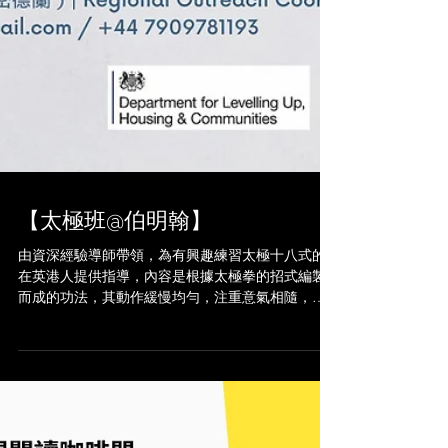
【太極班@伯明翰】