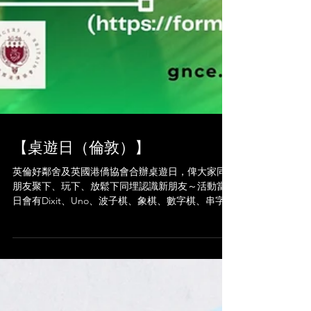
【桌遊日（倫敦）】
英倫好鄰舍及英國港僑協會合辦桌遊日，俾大家同
朋友聚下、玩下、放鬆下同埋認識新朋友～活動當
日會有Dixit、Uno、波子棋、象棋、數字棋、串字