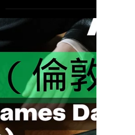
托）】[第二回]
這項運動能夠訓練身心，除了有效地提升肌肉耐
力，增強心肺功能之外，過程當中需要高度專注去
保持平衡和四肢協調，同時要運用思考和判斷力去
完成路線。 是次活動會由資深抱石導師指導，讓你
學懂正確落地姿勢，減低受傷機會 （按下文章標題
以查看更多）